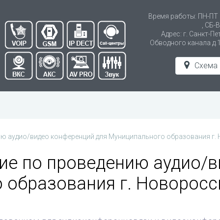
Время работы: ПН-ПТ 0
, СБ-
Адрес: г. Санкт-Пе
Обводного канала д.
Схема
ию аудио/видео конференций для Муниципального образования г.
ие по проведению аудио/в
 образования г. Новоросс