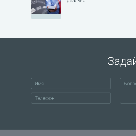
реально!
Задай