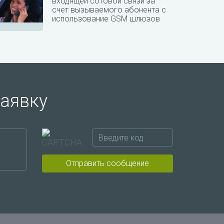
входящей сотовой связи за
счет вызываемого абонента с
использование GSM шлюзов
заявку
Отправить сообщение