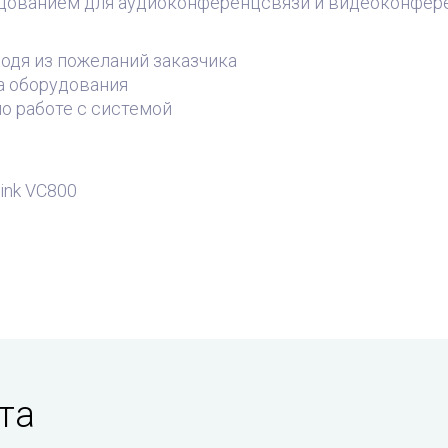
удованием для аудиоконференцсвязи и видеоконфер
одя из пожеланий заказчика
а оборудования
о работе с системой
ink VC800
та