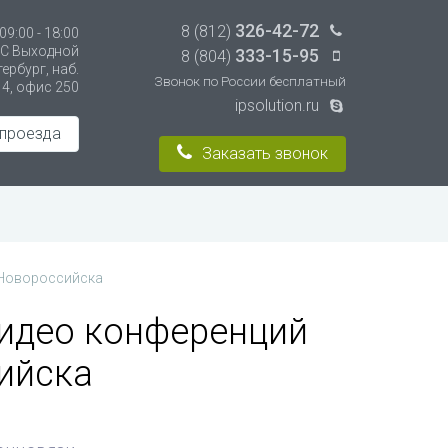
326-42-72
8 (812)
9:00 - 18:00
ВС Выходной
333-15-95
8 (804)
тербург, наб.
Звонок по России бесплатный
14, офис 250
ipsolution.ru
 проезда
Заказать звонок
 Новороссийска
идео конференций
ийска